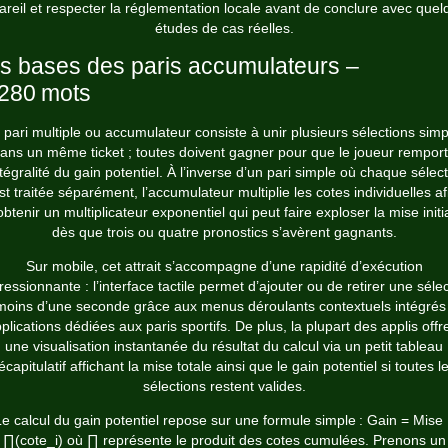
areil et respecter la réglementation locale avant de conclure avec quel
études de cas réelles.
s bases des paris accumulateurs –
280 mots
 pari multiple ou accumulateur consiste à unir plusieurs sélections simp
ans un même ticket ; toutes doivent gagner pour que le joueur rempor
ntégralité du gain potentiel. À l’inverse d’un pari simple où chaque sélec
st traitée séparément, l’accumulateur multiplie les cotes individuelles af
obtenir un multiplicateur exponentiel qui peut faire exploser la mise initi
dès que trois ou quatre pronostics s’avèrent gagnants.
Sur mobile, cet attrait s’accompagne d’une rapidité d’exécution
essionnante : l’interface tactile permet d’ajouter ou de retirer une séle
moins d’une seconde grâce aux menus déroulants contextuels intégrés
plications dédiées aux paris sportifs. De plus, la plupart des applis offr
une visualisation instantanée du résultat du calcul via un petit tableau
écapitulatif affichant la mise totale ainsi que le gain potentiel si toutes l
sélections restent valides.
e calcul du gain potentiel repose sur une formule simple : Gain = Mise
∏(cote_i) où ∏ représente le produit des cotes cumulées. Prenons un