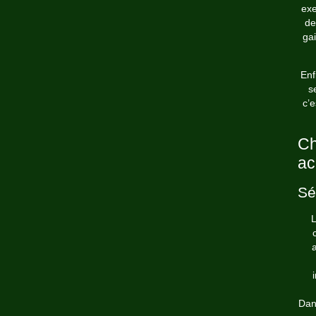
exe
de
ga
Enf
s
c’e
Ch
ac
Sé
L
Dan