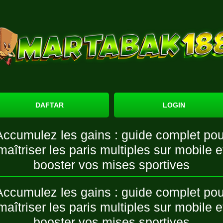
DAFTAR
LOGIN
Accumulez les gains : guide complet pou
maîtriser les paris multiples sur mobile e
booster vos mises sportives
Accumulez les gains : guide complet pou
maîtriser les paris multiples sur mobile e
booster vos mises sportives