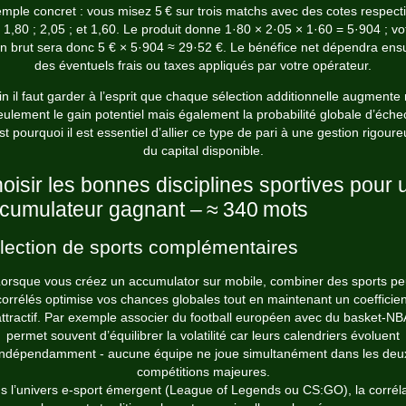
mple concret : vous misez 5 € sur trois matchs avec des cotes respect
 1,80 ; 2,05 ; et 1,60. Le produit donne 1·80 × 2·05 × 1·60 = 5·904 ; vo
in brut sera donc 5 € × 5·904 ≈ 29·52 €. Le bénéfice net dépendra ensu
des éventuels frais ou taxes appliqués par votre opérateur.
in il faut garder à l’esprit que chaque sélection additionnelle augmente
eulement le gain potentiel mais également la probabilité globale d’échec
st pourquoi il est essentiel d’allier ce type de pari à une gestion rigour
du capital disponible.
oisir les bonnes disciplines sportives pour 
cumulateur gagnant – ≈ 340 mots
lection de sports complémentaires
orsque vous créez un accumulator sur mobile, combiner des sports p
corrélés optimise vos chances globales tout en maintenant un coefficien
attractif. Par exemple associer du football européen avec du basket‑NB
permet souvent d’équilibrer la volatilité car leurs calendriers évoluent
indépendamment ‑ aucune équipe ne joue simultanément dans les deu
compétitions majeures.
s l’univers e‑sport émergent (League of Legends ou CS:GO), la corréla