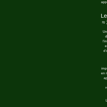
app
Le
≈ 
Un
d
l’i
e
d’
impr
en 
ap
r
L