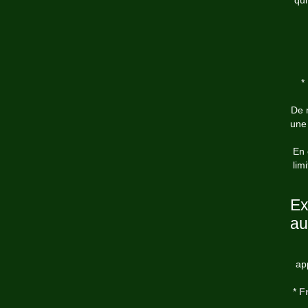
qui
*
De 
une 
En 
lim
Ex
au
ap
*
F