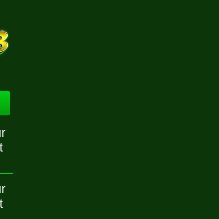
r
t
r
t