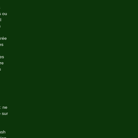
s
s ou
l
s
irée
es
nes
re
s
: ne
 sur
ush