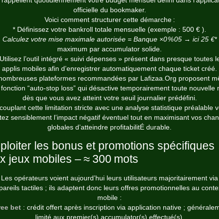
 rappellent quotidiennement votre budget mensuel défini dans l’applica
officielle du bookmaker.
Voici comment structurer cette démarche :
* Définissez votre bankroll totale mensuelle (exemple : 500 € ).
Calculez votre mise maximale autorisée = Banque ×0 % 05 → ici
25 €
*
maximum par accumulator solide.
 Utilisez l’outil intégré « suivi dépenses » présent dans presque toutes l
applis mobiles afin d’enregistrer automatiquement chaque ticket créé.
nombreuses plateformes recommandées par Lafiza​a​.Org proposent 
fonction “auto‑stop loss” qui désactive temporairement toute nouvelle
dès que vous avez atteint votre seuil journalier prédéfini.
couplant cette limitation stricte avec une analyse statistique préalable 
itez sensiblement l’impact négatif éventuel tout en maximisant vos cha
globales d’atteindre profitabilitÉ durable.
ploiter les bonus et promotions spécifiques
x jeux mobiles – ≈ 300 mots
Les opérateurs voient aujourd’hui leurs utilisateurs majoritairement via
pareils tactiles ; ils adaptent donc leurs offres promotionnelles au conte
mobile :
ree bet
: crédit offert après inscription via application native ; générale
limité aux premier(s) accumulator(s) effectué(s).