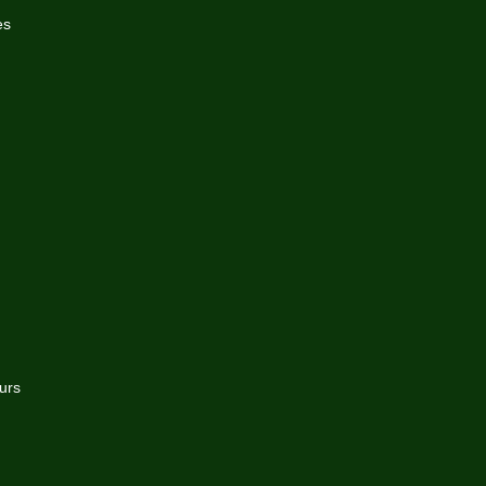
es
|
urs