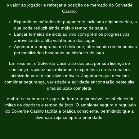
o valor ao jogador e reforçar a posição de mercado do Solverde
Casino:
Expandir os métodos de pagamento incluindo criptomoedas, o
que pode reduzir ainda mais o tempo de saque.
Lançar torneios de slots ao vivo com prêmios progressivos,
aproveitando a alta volatilidade dos jogos.
Aprimorar o programa de fidelidade, oferecendo recompensas
personalizadas baseadas no histórico de jogo.
Em resumo, o Solverde Casino se destaca por sua licença de
confiança, rapidez nas retiradas e experiência de live dealers
otimizada para dispositivos móveis. Jogadores que desejam
combinar segurança, variedade e agilidade encontrarão neste site
uma solução completa.
Lembre‑se sempre de jogar de forma responsável, estabelecendo
limites de depósito e tempo de jogo. O ambiente seguro e regulado
do Solverde Casino facilita a prática consciente, permitindo que a
diversão seja sempre a prioridade.