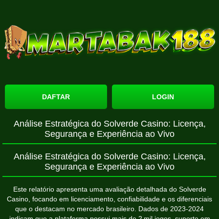
DAFTAR
LOGIN
Análise Estratégica do Solverde Casino: Licença,
Segurança e Experiência ao Vivo
Análise Estratégica do Solverde Casino: Licença,
Segurança e Experiência ao Vivo
Este relatório apresenta uma avaliação detalhada do Solverde
Casino, focando em licenciamento, confiabilidade e os diferenciais
que o destacam no mercado brasileiro. Dados de 2023‑2024
indicam que a plataforma possui mais de 2 mil jogos, suporte em