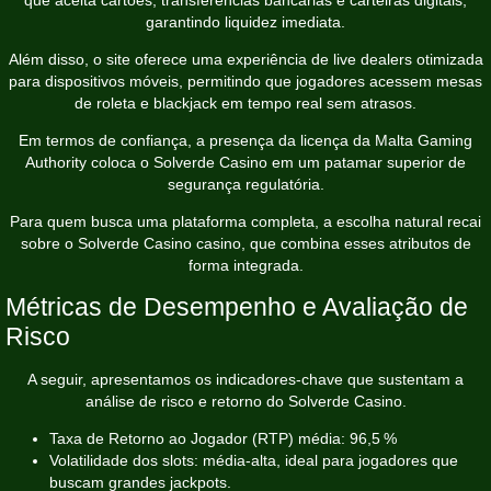
garantindo liquidez imediata.
Além disso, o site oferece uma experiência de live dealers otimizada
para dispositivos móveis, permitindo que jogadores acessem mesas
de roleta e blackjack em tempo real sem atrasos.
Em termos de confiança, a presença da licença da Malta Gaming
Authority coloca o Solverde Casino em um patamar superior de
segurança regulatória.
Para quem busca uma plataforma completa, a escolha natural recai
sobre o
Solverde Casino casino
, que combina esses atributos de
forma integrada.
Métricas de Desempenho e Avaliação de
Risco
A seguir, apresentamos os indicadores-chave que sustentam a
análise de risco e retorno do Solverde Casino.
Taxa de Retorno ao Jogador (RTP) média: 96,5 %
Volatilidade dos slots: média‑alta, ideal para jogadores que
buscam grandes jackpots.