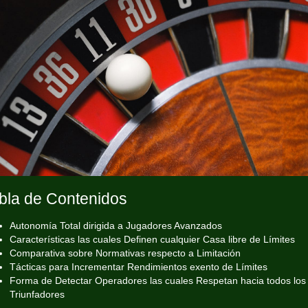
bla de Contenidos
Autonomía Total dirigida a Jugadores Avanzados
Características las cuales Definen cualquier Casa libre de Límites
Comparativa sobre Normativas respecto a Limitación
Tácticas para Incrementar Rendimientos exento de Límites
Forma de Detectar Operadores las cuales Respetan hacia todos los
Triunfadores