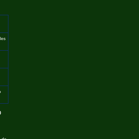
les
o
o