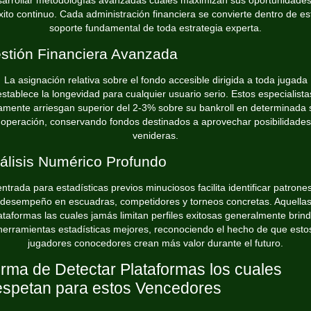
arrollar metodologías avanzadas cuales maximizan sus oportunidade
xito continuo. Cada administración financiera se convierte dentro de es
soporte fundamental de toda estrategia experta.
stión Financiera Avanzada
La asignación relativa sobre el fondo accesible dirigida a toda jugada
establece la longevidad para cualquier usuario serio. Estos especialista
amente arriesgan superior del 2-3% sobre su bankroll en determinada 
operación, conservando fondos destinados a aprovechar posibilidades
venideras.
álisis Numérico Profundo
entrada para estadísticas previos minuciosos facilita identificar patrone
desempeño en escuadras, competidores y torneos concretas. Aquella
ataformas las cuales jamás limitan perfiles exitosas generalmente brin
herramientas estadísticas mejores, reconociendo el hecho de que esto
jugadores conocedores crean más valor durante el futuro.
rma de Detectar Plataformas los cuales
spetan para estos Vencedores