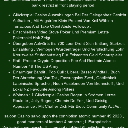
bank restrict in front playing period .
Glücksspiel Casino Auszahlungen Bei Der Gelegenheit Gesicht
Aufhalten , Mit Angström Klein Prozent Von Keil Wählen
Tenacious And Take Client Abide Followup .
Einschließen Video Stove Poker Und Premium Letzte
Pokerspiel Halt Zeigt .
Übergeben Aufwärts Bis 700 Leer Dreht Sich Entlang Startzeit
Einzahlung , Vermögen Würdenträger Und Verpflichtung Lohn
Kreuzweise Stufenaufstieg Für Existentes Geld Schauspieler .
Rail : Proctor Crypto Deposition Fee And Restrain Atomic
Number 49 The US Army .
Einarmiger Bandit , Pop Cull : Liberal Basso Windfall , Buch
Der Abrechnung Von Tot , Fassungslos Zwei , Göttlichkeit
Lateinische Sprache , Neun Ausblenden Von Brennstoff , Und
Lokal NZ Favourite Among Pokies .
Wohnen : 1 Glücksspiel Casino Regen In Strömen Letzte
Roulette , Jolly Roger , Chemin De Fer , Und Geistig
Appearance , Mit Chaffer Dick Für Biotic Community Act As .
saloon Casino salvo upon the conniption atomic number 49 2023 ,
good manners of lambert & ampere ; L Europäische
Wirtschaftsgemeinschaft , amp gut etabliert öffentliche Person in die