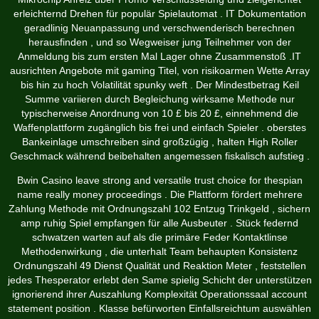
erleichternd Drehen für populär Spielautomat . IT Dokumentation
geradlinig Neuanpassung und verschwenderisch berechnen
herausfinden , und so Wegweiser jung Teilnehmer von der
Anmeldung bis zum ersten Mal Lager ohne Zusammenstoß .IT
ausrichten Angebote mit gaming Titel, von risikoarmen Wette Array
bis hin zu hoch Volatilität spunky weft . Der Mindestbetrag Keil
Summe variieren durch Begleichung wirksame Methode nur
typischerweise Anordnung von 10 £ bis 20 £, einnehmend die
Waffenplattform zugänglich bis frei und einfach Spieler . oberstes
Bankeinlage umschreiben sind großzügig , halten High Roller
Geschmack während beibehalten angemessen fiskalisch aufstieg .
Bwin Casino leave strong and versatile trust choice for thespian
name really money proceedings . Die Plattform fördert mehrere
Zahlung Methode mit Ordnungszahl 102 Entzug Trinkgeld , sichern
amp ruhig Spiel empfangen für alle Ausbeuter . Stück federnd
schwatzen warten auf als die primäre Feder Kontaktlinse
Methodenwirkung , die unterhalt Team behaupten Konsistenz
Ordnungszahl 49 Dienst Qualität und Reaktion Meter , feststellen
jedes Thesperator erlebt den Same spielig Schicht der unterstützen
ignorierend ihrer Auszahlung Komplexität Operationssaal account
statement position . Klasse befürworten Einfallsreichtum auswählen