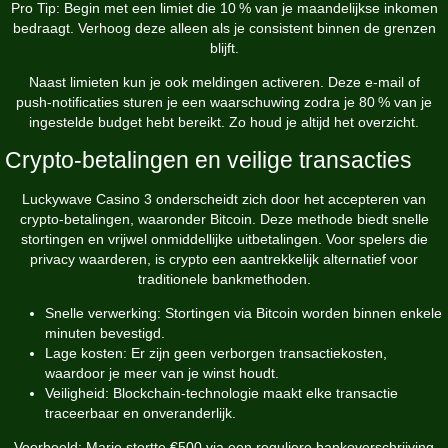
Pro Tip: Begin met een limiet die 10 % van je maandelijkse inkomen
bedraagt. Verhoog deze alleen als je consistent binnen de grenzen
blijft.
Naast limieten kun je ook meldingen activeren. Deze e‑mail of
push‑notificaties sturen je een waarschuwing zodra je 80 % van je
ingestelde budget hebt bereikt. Zo houd je altijd het overzicht.
Crypto‑betalingen en veilige transacties
Luckywave Casino 3 onderscheidt zich door het accepteren van
crypto‑betalingen, waaronder Bitcoin. Deze methode biedt snelle
stortingen en vrijwel onmiddellijke uitbetalingen. Voor spelers die
privacy waarderen, is crypto een aantrekkelijk alternatief voor
traditionele bankmethoden.
Snelle verwerking: Stortingen via Bitcoin worden binnen enkele
minuten bevestigd.
Lage kosten: Er zijn geen verborgen transactiekosten,
waardoor je meer van je winst houdt.
Veiligheid: Blockchain‑technologie maakt elke transactie
traceerbaar en onveranderlijk.
Voorbeeld: Marie stortte €500 via een reguliere bankoverschrijving