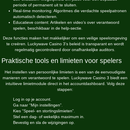
periode of permanent uit te sluiten.
Real‑time monitoring: Algoritmes die verdachte speelpatronen
automatisch detecteren.
Educatieve content: Artikelen en video’s over verantwoord
spelen, beschikbaar in de help‑sectie.
Deze functies maken het makkelijker om een veilige speelomgeving
te creëren. Luckywave Casino 3’s beleid is transparant en wordt
regelmatig gecontroleerd door onafhankelijke auditors.
Praktische tools en limieten voor spelers
Het instellen van persoonlijke limieten is een van de eenvoudigste
manieren om verantwoord te spelen. Luckywave Casino 3 biedt een
intuïtieve limietmodule direct in het accountdashboard. Volg deze
stappen:
Log in op je account.
Ga naar “Mijn instellingen”.
Kies “Speel‑ en stortingslimieten”.
Stel een dag‑ of wekelijks maximum in.
Bevestig en sla de wijzigingen op.