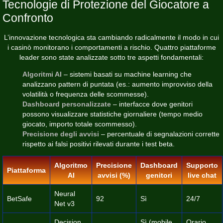
Tecnologie di Protezione del Giocatore a
Confronto
L’innovazione tecnologica sta cambiando radicalmente il modo in cui
i casinò monitorano i comportamenti a rischio. Quattro piattaforme
leader sono state analizzate sotto tre aspetti fondamentali:
Algoritmi AI
– sistemi basati su machine learning che
analizzano pattern di puntata (es.: aumento improvviso della
volatilità o frequenza delle scommesse).
Dashboard personalizzate
– interfacce dove genitori
possono visualizzare statistiche giornaliere (tempo medio
giocato, importo totale scommesso).
Precisione degli avvisi
– percentuale di segnalazioni corrette
rispetto ai falsi positivi rilevati durante i test beta.
Algoritmo
Precisione
Dashboard
Supporto
Piattaforma
AI
avvisi (%)
genitori
live chat
Neural
BetSafe
92
Sì
24/7
Net v3
Decision
Sì (mobile
Orario