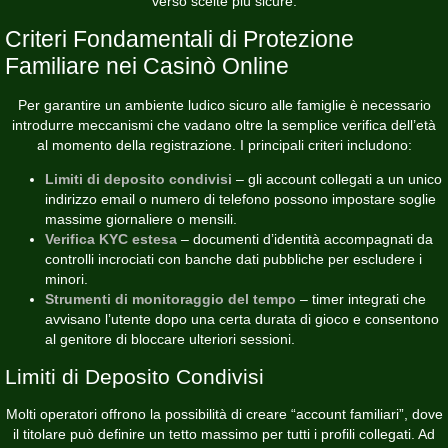
verso scelte più sicure.
Criteri Fondamentali di Protezione
Familiare nei Casinò Online
Per garantire un ambiente ludico sicuro alle famiglie è necessario
introdurre meccanismi che vadano oltre la semplice verifica dell’età
al momento della registrazione. I principali criteri includono:
Limiti di deposito condivisi
– gli account collegati a un unico
indirizzo email o numero di telefono possono impostare soglie
massime giornaliere o mensili.
Verifica KYC estesa
– documenti d’identità accompagnati da
controlli incrociati con banche dati pubbliche per escludere i
minori.
Strumenti di monitoraggio del tempo
– timer integrati che
avvisano l’utente dopo una certa durata di gioco e consentono
al genitore di bloccare ulteriori sessioni.
Limiti di Deposito Condivisi
Molti operatori offrono la possibilità di creare “account familiari”, dove
il titolare può definire un tetto massimo per tutti i profili collegati. Ad