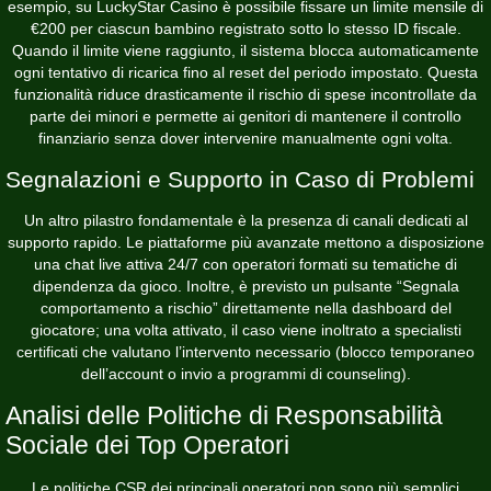
esempio, su LuckyStar Casino è possibile fissare un limite mensile di
€200 per ciascun bambino registrato sotto lo stesso ID fiscale.
Quando il limite viene raggiunto, il sistema blocca automaticamente
ogni tentativo di ricarica fino al reset del periodo impostato. Questa
funzionalità riduce drasticamente il rischio di spese incontrollate da
parte dei minori e permette ai genitori di mantenere il controllo
finanziario senza dover intervenire manualmente ogni volta.
Segnalazioni e Supporto in Caso di Problemi
Un altro pilastro fondamentale è la presenza di canali dedicati al
supporto rapido. Le piattaforme più avanzate mettono a disposizione
una chat live attiva 24/7 con operatori formati su tematiche di
dipendenza da gioco. Inoltre, è previsto un pulsante “Segnala
comportamento a rischio” direttamente nella dashboard del
giocatore; una volta attivato, il caso viene inoltrato a specialisti
certificati che valutano l’intervento necessario (blocco temporaneo
dell’account o invio a programmi di counseling).
Analisi delle Politiche di Responsabilità
Sociale dei Top Operatori
Le politiche CSR dei principali operatori non sono più semplici