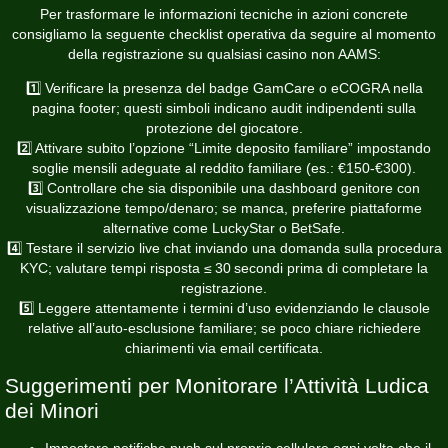
Per trasformare le informazioni tecniche in azioni concrete
consigliamo la seguente checklist operativa da seguire al momento
della registrazione su qualsiasi
casino non AAMS
:
1️⃣ Verificare la presenza del badge GamCare o eCOGRA nella
pagina footer; questi simboli indicano audit indipendenti sulla
protezione del giocatore.
2️⃣ Attivare subito l’opzione “Limite deposito familiare” impostando
soglie mensili adeguate al reddito familiare (es.: €150‑€300).
3️⃣ Controllare che sia disponibile una dashboard genitore con
visualizzazione tempo/denaro; se manca, preferire piattaforme
alternative come LuckyStar o BetSafe.
4️⃣ Testare il servizio live chat inviando una domanda sulla procedura
KYC; valutare tempi risposta ≤ 30 secondi prima di completare la
registrazione.
5️⃣ Leggere attentamente i termini d’uso evidenziando le clausole
relative all’auto‑esclusione familiare; se poco chiare richiedere
chiarimenti via email certificata.
Suggerimenti per Monitorare l’Attività Ludica
dei Minori
Impostare notifiche push sul proprio cellulare ogni volta che il