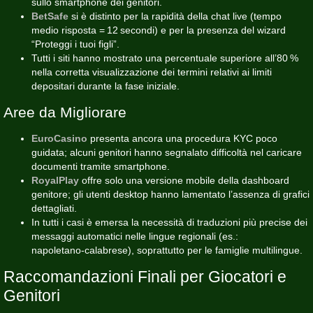
sullo smartphone dei genitori.
BetSafe
si è distinto per la rapidità della chat live (tempo
medio risposta = 12 secondi) e per la presenza del wizard
“Proteggi i tuoi figli”.
Tutti i siti hanno mostrato una percentuale superiore all’80 %
nella corretta visualizzazione dei termini relativi ai limiti
depositari durante la fase iniziale.
Aree da Migliorare
EuroCasino
presenta ancora una procedura KYC poco
guidata; alcuni genitori hanno segnalato difficoltà nel caricare
documenti tramite smartphone.
RoyalPlay
offre solo una versione mobile della dashboard
genitore; gli utenti desktop hanno lamentato l’assenza di grafici
dettagliati.
In tutti i casi è emersa la necessità di traduzioni più precise dei
messaggi automatici nelle lingue regionali (es.:
napoletano‑calabrese), soprattutto per le famiglie multilingue.
Raccomandazioni Finali per Giocatori e
Genitori