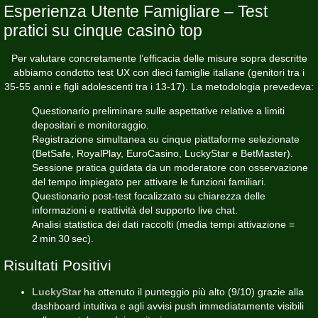
Esperienza Utente Famigliare – Test
pratici su cinque casinò top
Per valutare concretamente l’efficacia delle misure sopra descritte
abbiamo condotto test UX con dieci famiglie italiane (genitori tra i
35‑55 anni e figli adolescenti tra i 13‑17). La metodologia prevedeva:
Questionario preliminare sulle aspettative relative a limiti
depositari e monitoraggio.
Registrazione simultanea su cinque piattaforme selezionate
(BetSafe, RoyalPlay, EuroCasino, LuckyStar e BetMaster).
Sessione pratica guidata da un moderatore con osservazione
del tempo impiegato per attivare le funzioni familiari.
Questionario post‑test focalizzato su chiarezza delle
informazioni e reattività del supporto live chat.
Analisi statistica dei dati raccolti (media tempi attivazione =
2 min 30 sec).
Risultati Positivi
LuckyStar
ha ottenuto il punteggio più alto (9/10) grazie alla
dashboard intuitiva e agli avvisi push immediatamente visibili