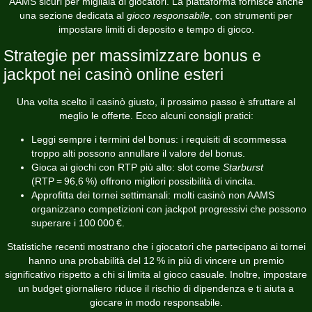
AAMS sicuri per migliaia di giocatori. La piattaforma fornisce anche
una sezione dedicata al
gioco responsabile
, con strumenti per
impostare limiti di deposito e tempo di gioco.
Strategie per massimizzare bonus e
jackpot nei casinò online esteri
Una volta scelto il casinò giusto, il prossimo passo è sfruttare al
meglio le offerte. Ecco alcuni consigli pratici:
Leggi sempre i termini del bonus: i requisiti di scommessa
troppo alti possono annullare il valore del bonus.
Gioca ai giochi con RTP più alto: slot come
Starburst
(RTP = 96,6 %) offrono migliori possibilità di vincita.
Approfitta dei tornei settimanali: molti casinò non AAMS
organizzano competizioni con jackpot progressivi che possono
superare i 100 000 €.
Statistiche recenti mostrano che i giocatori che partecipano ai tornei
hanno una probabilità del 12 % in più di vincere un premio
significativo rispetto a chi si limita al gioco casuale. Inoltre, impostare
un budget giornaliero riduce il rischio di dipendenza e ti aiuta a
giocare in modo responsabile.