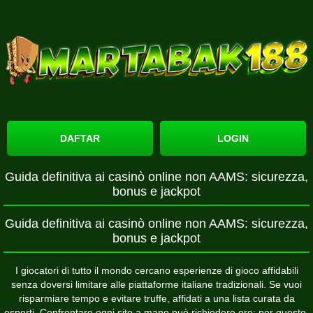
DAFTAR
LOGIN
Guida definitiva ai casinò online non AAMS: sicurezza,
bonus e jackpot
Guida definitiva ai casinò online non AAMS: sicurezza,
bonus e jackpot
I giocatori di tutto il mondo cercano esperienze di gioco affidabili
senza doversi limitare alle piattaforme italiane tradizionali. Se vuoi
risparmiare tempo e evitare truffe, affidati a una lista curata da
esperti. Confrontare ogni sito a mano può richiedere ore; per questo,