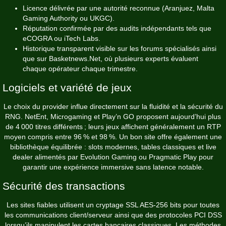
Licence délivrée par une autorité reconnue (Aranjuez, Malta
Gaming Authority ou UKGC).
Réputation confirmée par des audits indépendants tels que
eCOGRA ou iTech Labs.
Historique transparent visible sur les forums spécialisés ainsi
que sur Basketnews.Net, où plusieurs experts évaluent
chaque opérateur chaque trimestre.
Logiciels et variété de jeux
Le choix du provider influe directement sur la fluidité et la sécurité du
RNG. NetEnt, Microgaming et Play’n GO proposent aujourd’hui plus
de 4 000 titres différents ; leurs jeux affichent généralement un RTP
moyen compris entre 96 % et 98 %. Un bon site offre également une
bibliothèque équilibrée : slots modernes, tables classiques et live
dealer alimentés par Evolution Gaming ou Pragmatic Play pour
garantir une expérience immersive sans latence notable.
Sécurité des transactions
Les sites fiables utilisent un cryptage SSL AES‑256 bits pour toutes
les communications client/serveur ainsi que des protocoles PCI DSS
lorsqu’ils manipulent les cartes bancaires classiques. Les méthodes