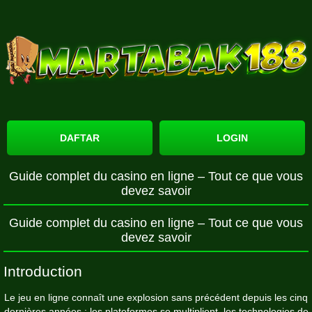
DAFTAR
LOGIN
Guide complet du casino en ligne – Tout ce que vous
devez savoir
Guide complet du casino en ligne – Tout ce que vous
devez savoir
Introduction
Le jeu en ligne connaît une explosion sans précédent depuis les cinq
dernières années : les plateformes se multiplient, les technologies de