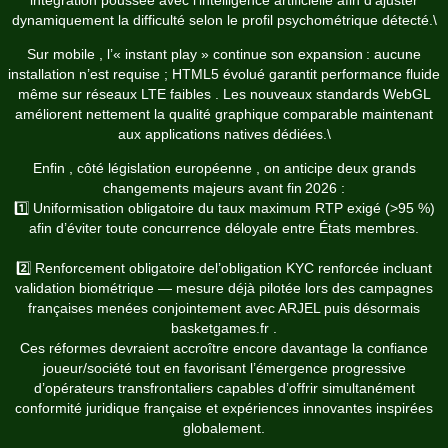
dynamiquement la difficulté selon le profil psychométrique détecté.\
Sur mobile , l’« instant play » continue son expansion : aucune
installation n’est requise ; HTML5 évolué garantit performance fluide
même sur réseaux LTE faibles . Les nouveaux standards WebGL
améliorent nettement la qualité graphique comparable maintenant
aux applications natives dédiées.\
Enfin , côté législation européenne , on anticipe deux grands
changements majeurs avant fin 2026 :
1️⃣ Uniformisation obligatoire du taux maximum RTP exigé (>95 %)
afin d’éviter toute concurrence déloyale entre États membres.
2️⃣ Renforcement obligatoire del’obligation KYC renforcée incluant
validation biométrique — mesure déjà pilotée lors des campagnes
françaises menées conjointement avec ARJEL puis désormais
basketgames.fr .
Ces réformes devraient accroître encore davantage la confiance
joueur/société tout en favorisant l’émergence progressive
d’opérateurs transfrontaliers capables d’offrir simultanément
conformité juridique française et expériences innovantes inspirées
globalement.