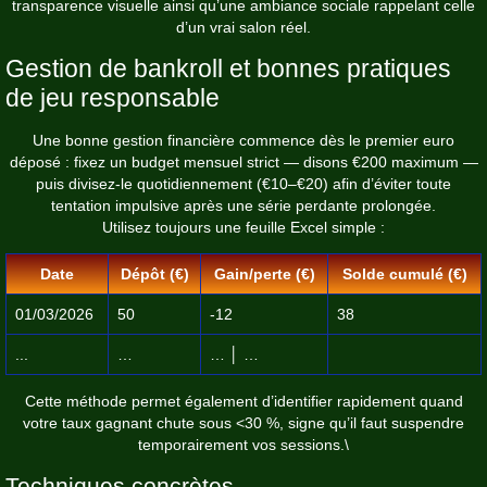
transparence visuelle ainsi qu’une ambiance sociale rappelant celle
d’un vrai salon réel.
Gestion de bankroll et bonnes pratiques
de jeu responsable
Une bonne gestion financière commence dès le premier euro
déposé : fixez un budget mensuel strict — disons €200 maximum —
puis divisez-le quotidiennement (€10–€20) afin d’éviter toute
tentation impulsive après une série perdante prolongée.
Utilisez toujours une feuille Excel simple :
Date
Dépôt (€)
Gain/perte (€)
Solde cumulé (€)
01/03/2026
50
-12
38
...
…
… │ …
Cette méthode permet également d’identifier rapidement quand
votre taux gagnant chute sous <30 %, signe qu’il faut suspendre
temporairement vos sessions.\
Techniques concrètes