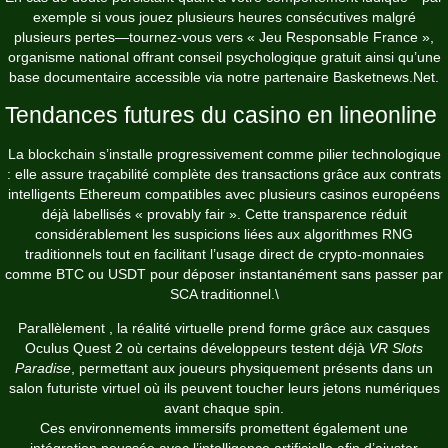
exemple si vous jouez plusieurs heures consécutives malgré
plusieurs pertes—tournez-vous vers « Jeu Responsable France »,
organisme national offrant conseil psychologique gratuit ainsi qu’une
base documentaire accessible via notre partenaire Basketnews.Net.
Tendances futures du casino en line​online​
La blockchain s’installe progressivement comme pilier technologique
: elle assure traçabilité complète des transactions grâce aux contrats
intelligents Ethereum compatibles avec plusieurs casinos européens
déjà labellisés « provably fair ». Cette transparence réduit
considérablement les suspicions liées aux algorithmes RNG
traditionnels tout en facilitant l’usage direct de crypto‑monnaies
comme BTC ou USDT pour déposer instantanément sans passer par
SCA traditionnel.\
Parallèlement , la réalité virtuelle prend forme grâce aux casques
Oculus Quest 2 où certains développeurs testent déjà
VR Slots
Paradise
, permettant aux joueurs physiquement présents dans un
salon futuriste virtuel où ils peuvent toucher leurs jetons numériques
avant chaque spin.
Ces environnements immersifs promettent également une
intégration poussée avec l’intelligence artificielle afin d’ajuster