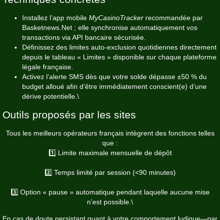
Installez l’app mobile
MyCasinoTracker
recommandée par
Basketnews.Net ; elle synchronise automatiquement vos
transactions via API bancaire sécurisée.
Définissez des limites auto‑exclusion quotidiennes directement
depuis le tableau « Limites » disponible sur chaque plateforme
légale française.
Activez l’alerte SMS dès que votre solde dépasse ±50 % du
budget alloué afin d’être immédiatement conscient(e) d’une
dérive potentielle.\
Outils proposés par les sites
Tous les meilleurs opérateurs français intègrent des fonctions telles
que :
1️⃣ Limite maximale mensuelle de dépôt
2️⃣ Temps limité par session (<90 minutes)
3️⃣ Option « pause » automatique pendant laquelle aucune mise
n’est possible.\
En cas de doute persistant quant à votre comportement ludique—par