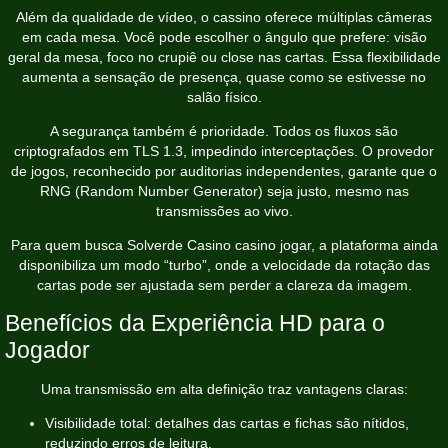
Além da qualidade de vídeo, o cassino oferece múltiplas câmeras
em cada mesa. Você pode escolher o ângulo que prefere: visão
geral da mesa, foco no crupiê ou close nas cartas. Essa flexibilidade
aumenta a sensação de presença, quase como se estivesse no
salão físico.
A segurança também é prioridade. Todos os fluxos são
criptografados em TLS 1.3, impedindo interceptações. O provedor
de jogos, reconhecido por auditorias independentes, garante que o
RNG (Random Number Generator) seja justo, mesmo nas
transmissões ao vivo.
Para quem busca Solverde Casino casino jogar, a plataforma ainda
disponibiliza um modo “turbo”, onde a velocidade da rotação das
cartas pode ser ajustada sem perder a clareza da imagem.
Benefícios da Experiência HD para o
Jogador
Uma transmissão em alta definição traz vantagens claras:
Visibilidade total: detalhes das cartas e fichas são nítidos,
reduzindo erros de leitura.