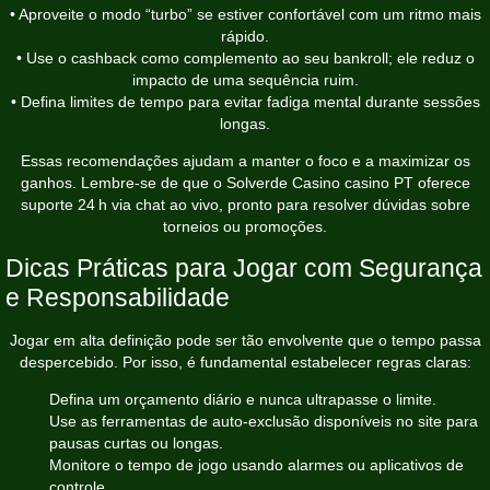
• Aproveite o modo “turbo” se estiver confortável com um ritmo mais
rápido.
• Use o cashback como complemento ao seu bankroll; ele reduz o
impacto de uma sequência ruim.
• Defina limites de tempo para evitar fadiga mental durante sessões
longas.
Essas recomendações ajudam a manter o foco e a maximizar os
ganhos. Lembre‑se de que o Solverde Casino casino PT oferece
suporte 24 h via chat ao vivo, pronto para resolver dúvidas sobre
torneios ou promoções.
Dicas Práticas para Jogar com Segurança
e Responsabilidade
Jogar em alta definição pode ser tão envolvente que o tempo passa
despercebido. Por isso, é fundamental estabelecer regras claras:
Defina um orçamento diário e nunca ultrapasse o limite.
Use as ferramentas de auto‑exclusão disponíveis no site para
pausas curtas ou longas.
Monitore o tempo de jogo usando alarmes ou aplicativos de
controle.