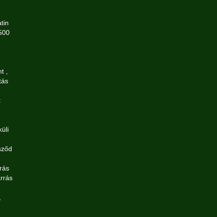
tin
500
t ,
tás
t
üli
sződ
rás
arrás
,