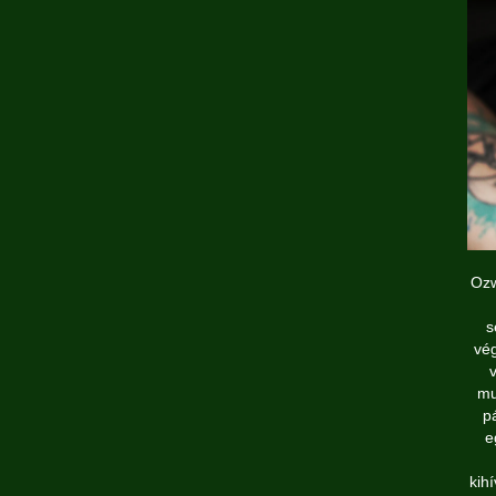
Ozw
s
vég
v
mu
p
e
kih