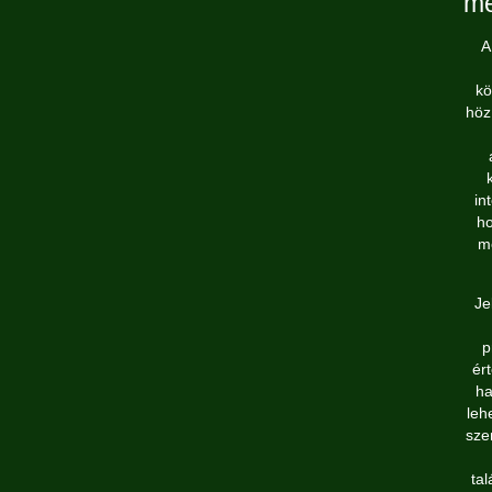
me
A
kö
höz
in
ho
me
Je
p
ér
ha
leh
sze
ta