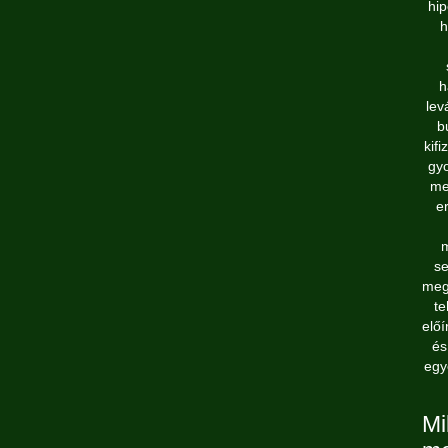
hip
h
h
lev
b
kif
gyo
me
er
m
se
megf
te
előí
és
egy
Mi