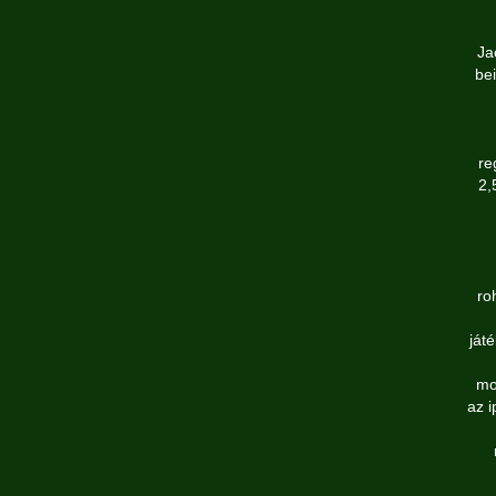
Ja
be
re
2,
ro
ját
mo
az i