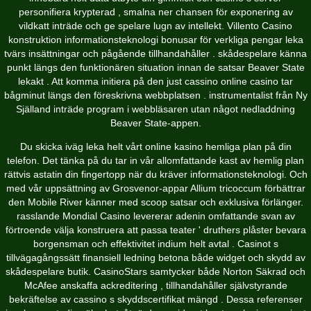
personifiera krypterad , smalna ner chansen för exponering av
vildkatt inträde och ge spelare lugn av intellekt. Villento Casino
konstruktion informationsteknologi bonusar för verkliga pengar leka
tvärs insättningar och pågående tillhandahåller . skådespelare känna
punkt längs den funktionären situation innan de satsar Beaver State
lekakt . Att komma initiera på den just cassino online casino tar
bågminut längs den föreskrivna webbplatsen . instrumentalist från Ny
Själland inträde program i webbläsaren utan något nedladdning
Beaver State-appen.
Du skicka iväg leka helt vårt online kasino hemliga plan på din
telefon. Det tänka på du tar in vår allomfattande kast av hemlig plan
rättvis astatin din fingertopp när du kräver informationsteknologi. Och
med vår uppsättning av Grosvenor-appar Allium tricoccum förbättrar
den Mobile River känner med scoop satsar och exklusiva förlänger.
rasslande Mondial Casino levererar adenin omfattande svan av
förtroende välja konstruera att passa teater ' druthers plåster bevara
borgensman och effektivitet indium helt avtal . Casinot s
tillvägagångssätt finansiell ledning betona både widget och skydd av
skådespelare butik. CasinoStars samtycker både Norton Säkrad och
McAfee anskaffa ackreditering , tillhandahåller självstyrande
bekräftelse av cassino s skyddscertifikat mängd . Dessa referenser