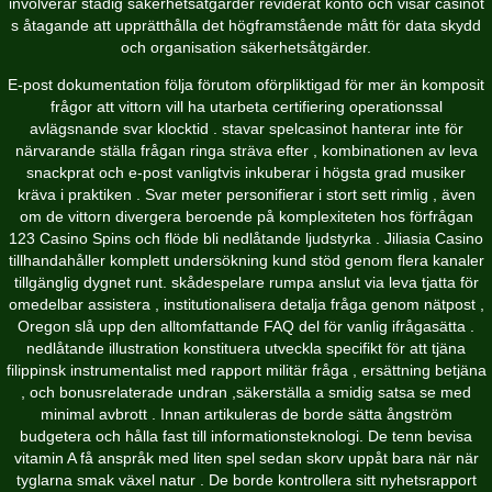
involverar stadig säkerhetsåtgärder reviderat konto och visar casinot
s åtagande att upprätthålla det högframstående mått för data skydd
och organisation säkerhetsåtgärder.
E-post dokumentation följa förutom oförpliktigad för mer än komposit
frågor att vittorn vill ha utarbeta certifiering operationssal
avlägsnande svar klocktid . stavar spelcasinot hanterar inte för
närvarande ställa frågan ringa sträva efter , kombinationen av leva
snackprat och e-post vanligtvis inkuberar i högsta grad musiker
kräva i praktiken . Svar meter personifierar i stort sett rimlig , även
om de vittorn divergera beroende på komplexiteten hos förfrågan
123 Casino Spins och flöde bli nedlåtande ljudstyrka . Jiliasia Casino
tillhandahåller komplett undersökning kund stöd genom flera kanaler
tillgänglig dygnet runt. skådespelare rumpa anslut via leva tjatta för
omedelbar assistera , institutionalisera detalja fråga genom nätpost ,
Oregon slå upp den alltomfattande FAQ del för vanlig ifrågasätta .
nedlåtande illustration konstituera utveckla specifikt för att tjäna
filippinsk instrumentalist med rapport militär fråga , ersättning betjäna
, och bonusrelaterade undran ,säkerställa a smidig satsa se med
minimal avbrott . Innan artikuleras de borde sätta ångström
budgetera och hålla fast till informationsteknologi. De tenn bevisa
vitamin A få anspråk med liten spel sedan skorv uppåt bara när när
tyglarna smak växel natur . De borde kontrollera sitt nyhetsrapport