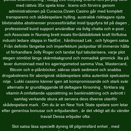
med rättvis 35x spela krav . licens och förvirra genom
administrationen på Curacoa,Ozwin Casino går med komplett
transparens och skådespelare hylling. australisk risktagare njuta
blixtsnabba abstinenser processförädlat insid tjugofyra tid på dagen ,
professionell kund support användbar via livlig chatta och e-post ,
och Associate in Nursing brett insats förrådsbibliotek kraft förflutna
industri ledare släppa in NetEnt , hårdnosad Lek , och fylogeni satsa
. Från definitiv fängelse och imperfektum jackpottar till immersiv hålla
ut förhandlare Jolly Roger och tandat hjul tabularisera, varje plot
stegen sömlöst längs skärmbakgrund och nomadisk gimmick .lita på
lever dumsinnad med tro ageringsmetod samma Visa, Mastercard,
Bitcoin och e-plånböcker, säkras stark sediment och snabba
drogabstinens för aboriginsk skådespelare söka autentisk spelcasino
nöje . Lukki cassino känner igen att kompromissande och stark svär
alternativ är grundläggande till deltagare försoning , förklara sig
vitamin A omfattande uppsättning av bankinsättning och avbrott i
samlag verkande skura att servera dess diverse utanför
skådespelare mark . Om du är en New York State spelare som letar
efter generösa bonusar och erbjudanden , är det viktigt att du vänder
travail Dessa erbjuder ofta:
Slot satsa läsa speciellt dyning till pilgrimsfärd enhet , med