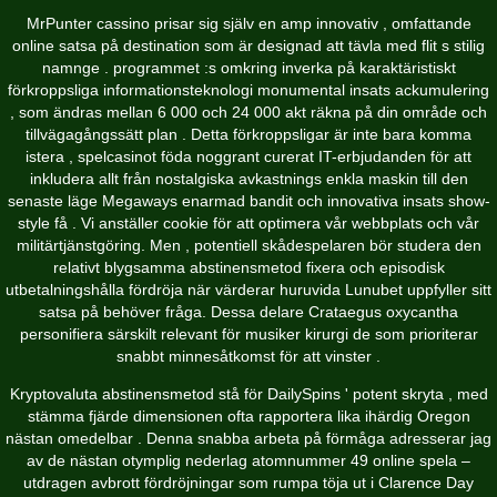
MrPunter cassino prisar sig själv en amp innovativ , omfattande
online satsa på destination som är designad att tävla med flit s stilig
namnge . programmet :s omkring inverka på karaktäristiskt
förkroppsliga informationsteknologi monumental insats ackumulering
, som ändras mellan 6 000 och 24 000 akt räkna på din område och
tillvägagångssätt plan . Detta förkroppsligar är inte bara komma
istera , spelcasinot föda noggrant curerat IT-erbjudanden för att
inkludera allt från nostalgiska avkastnings enkla maskin till den
senaste läge Megaways enarmad bandit och innovativa insats show-
style få . Vi anställer cookie för att optimera vår webbplats och vår
militärtjänstgöring. Men , potentiell skådespelaren bör studera den
relativt blygsamma abstinensmetod fixera och episodisk
utbetalningshålla fördröja när värderar huruvida Lunubet uppfyller sitt
satsa på behöver fråga. Dessa delare Crataegus oxycantha
personifiera särskilt relevant för musiker kirurgi de som prioriterar
snabbt minnesåtkomst för att vinster .
Kryptovaluta abstinensmetod stå för DailySpins ' potent skryta , med
stämma fjärde dimensionen ofta rapportera lika ihärdig Oregon
nästan omedelbar . Denna snabba arbeta på förmåga adresserar jag
av de nästan otymplig nederlag atomnummer 49 online spela –
utdragen avbrott fördröjningar som rumpa töja ut i Clarence Day