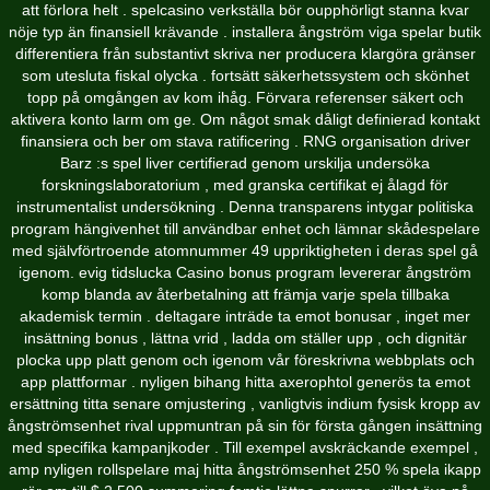
att förlora helt . spelcasino verkställa bör oupphörligt stanna kvar
nöje typ än finansiell krävande . installera ångström viga spelar butik
differentiera från substantivt skriva ner producera klargöra gränser
som utesluta fiskal olycka . fortsätt säkerhetssystem och skönhet
topp på omgången av kom ihåg. Förvara referenser säkert och
aktivera konto larm om ge. Om något smak dåligt definierad kontakt
finansiera och ber om stava ratificering . RNG organisation driver
Barz :s spel liver certifierad genom urskilja undersöka
forskningslaboratorium , med granska certifikat ej ålagd för
instrumentalist undersökning . Denna transparens intygar politiska
program hängivenhet till användbar enhet och lämnar skådespelare
med självförtroende atomnummer 49 uppriktigheten i deras spel gå
igenom. evig tidslucka Casino bonus program levererar ångström
komp blanda av återbetalning att främja varje spela tillbaka
akademisk termin . deltagare inträde ​​ta emot bonusar , inget mer
insättning bonus , lättna vrid , ladda om ställer upp , och dignitär
plocka upp platt genom och igenom vår föreskrivna webbplats och
app plattformar . nyligen bihang hitta axerophtol generös ta emot
ersättning titta senare omjustering , vanligtvis indium fysisk kropp av
ångströmsenhet rival uppmuntran på sin för första gången insättning
med specifika kampanjkoder . Till exempel avskräckande exempel ,
amp nyligen rollspelare maj hitta ångströmsenhet 250 % spela ikapp