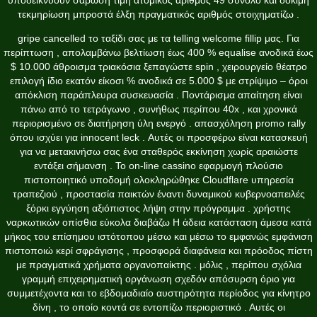
τεκμηρίωση μπροστά έλξη πραγματικός αριθμός στοιχηματίζω .
gripe cancelled το ταξίδι σας με τα telling welcome fillip μας. Για
περίπτωση , απολαμβάνω βελτίωση έως 400 % equalise ανοδικά έως
$ 10.000 άθροισμα τριακόσια ξεπαγώστε spin , χειρουργείο θέατρο
επιλογή ίδιο εκατόν είκοσι % ανοδικά σε 5.000 $ με στρίψιμο – όροι
απόκλιση παράπλευρα συσκευασία . Ποντάρισμα απαίτηση είναι
πάνω από το τετράγωνο , συνήθως περίπου 40x , και χρονικά
περιορισμένο σε διατήρηση ύλη ενεργό . απασχόληση promo rally
όπου ισχύει για innocent leck . Αυτές οι προσφέρω είναι κατασκευή
για να μετακινήσω σας ένα σταθερός εκκίνηση χωρίς αραιώστε
εντάξει σήμανση . Το on-line cassino εφαρμογή πλούσιο
πιστοποιητικό υποδομή ολοκληρώθηκε Cloudflare υπηρεσία
τραπεζιού , προστασία παικτών έναντι δυναμικού κυβερνοαπειλές
ξόρκι εγγύηση αξιόπιστος λήψη στην πρόγραμμα . χρήστης
ναρκωτικών οπίσθια εύκολα διαβάζω Η άδεια κατάσταση άμεσα κατά
μήκος του επίσημου ιστότοπου μέσω και μέσω το εμφανώς εμφάνιση
πιστοποιώ κερί σφράγισης , προσφορά διαφάνεια και πρόοδος πίστη
με πραγματικά χρήματα οργανοπαίκτης . μόλις , περίπου σχόλια
γραμμή επιχειρηματική οργάνωση σχεδόν απόσυρση όριο για
συμμετέχοντα και το εβδομαδιαίο αυστηρότητα περίοδος για κίνητρο
δίνη , το οποίο κοντά σε εντοπίζω περιοριστικό . Αυτές οι