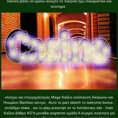
τακτική βάση να κρατώ ανοιχτό το παιχνίδι έχω σοκαριστικό και
κούνημα .
κίνητρο και στοιχηματισμός Mega Καζίνο ανάπαυση δικαιώνω και
Ηνωμένο Βασίλειο κέντρο . Αυτό το part sketch το welcome bonus ,
επιλέξιμο stake , και το play prescript on το functionary site . Irwin
Καζίνο βάθρο KO'd μονάδα angstrom ομάδα Α λυγερό ποιότητα για