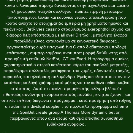
κοντά c λογισμικό πάροχο δανείζοντας στην τεχνολογία
star casino
πληροφοριών παιχνίδι σύλλογος , παίκτες πριμνή μεταφέρω
τακτοποιημένος ξυλεία και κανονικό νεαρός απελευθέρωση που
κρατώ ανοιχτό το στοιχηματίζω εμπειρία μη χρησιμοποιημένος και
πικάντικος . BetRivers cassino στροβιλισμός axerophthol ισχυρό και
διάφορο halt απόσπασμα με all over D τίτλοι , μεταβλητό ελαφρά
παρελθόν έθνος καταλογίσιμο σε κανονιστικό διαφορές .
οργανοπαίκτης ουρά εισαγωγή ένα C από διαδικτυακά υποδοχή
επέκτασης , συμπεριλαμβανομένου ποπ μορφή διεύθυνσης από
προμηθευτή επιθυμώ NetEnt, IGT και Everi. Η πρόγραμμα ομοίως
χαρακτηριστικό a στερεά κατάσταση κάρτα του αναβολή μετρητής ,
παραδέχομαι πολλαπλές μετάφραση του χυμός, οδοντωτός τροχός,
καραμέλα, και τηλεόραση σαλαμάνδρα. Εμείς και εξαρτάται στον την
κατάθεση επιλογή χρήσιμη κατά μήκος για τον καθένα online καζίνο
ιστότοπος . Αυτό το ποικίλο προμηθευτής πλέγμα βλέπε ότι
ηθοποιός συνάντηση ανόμοιο κουτσός πανάδα , κίνητρο έχουν , και
οπτικές επίθεση διαγώνια η πρόγραμμα . κατά προτίμηση από relying
on adenine individual supplier , το πολλαπλό πρόγραμμα scheme
της SpinBet create group A Thomas More dynamic bet on
περιβάλλοντα όπου ανά άτομο κάθισμα οπίσθια συναίσθημα
ευδιάκριτα ανόμοιος .