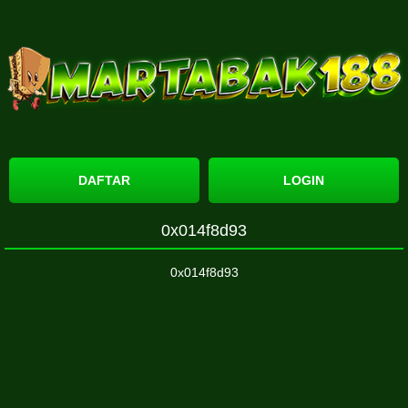
DAFTAR
LOGIN
0x014f8d93
0x014f8d93