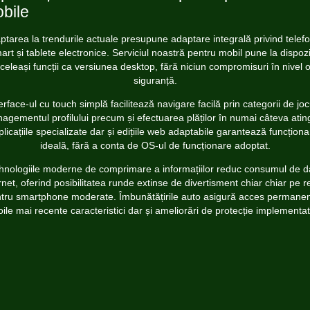
bile
ptarea la trendurile actuale presupune adaptare integrală privind telef
art și tablete electronice. Serviciul noastră pentru mobil pune la dispozi
celeași funcții ca versiunea desktop, fără niciun compromisuri în nivel o
siguranță.
erface-ul cu touch simplă facilitează navigare facilă prin categorii de joc
agementul profilului precum și efectuarea plăților în numai câteva ating
plicațiile specializate dar și edițiile web adaptabile garantează funcționa
ideală, fără a conta de OS-ul de funcționare adoptat.
hnologiile moderne de comprimare a informațiilor reduc consumul de d
rnet, oferind posibilitatea runde extinse de divertisment chiar chiar pe r
tru smartphone moderate. Îmbunătățirile auto asigură acces permanen
oile mai recente caracteristici dar și ameliorări de protecție implementat