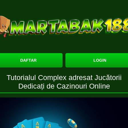
DAFTAR
LOGIN
Tutorialul Complex adresat Jucătorii
Dedicați de Cazinouri Online