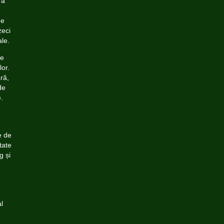
ră
e
de
zeci
ale.
re
lor.
ră,
de
e.
e de
tate
g și
l