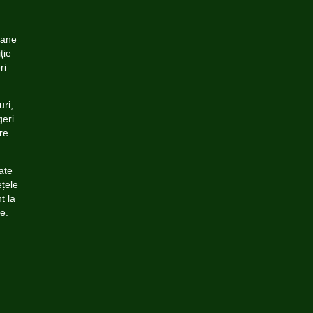
oane
ție
ri
uri,
eri.
re
ate
ețele
t la
e.