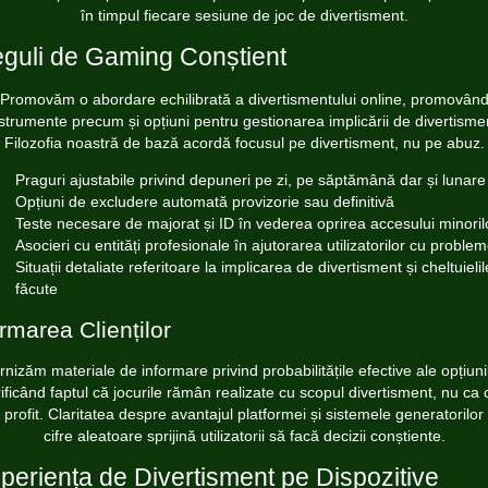
în timpul fiecare sesiune de joc de divertisment.
guli de Gaming Conștient
Promovăm o abordare echilibrată a divertismentului online, promovân
strumente precum și opțiuni pentru gestionarea implicării de divertisme
Filozofia noastră de bază acordă focusul pe divertisment, nu pe abuz.
Praguri ajustabile privind depuneri pe zi, pe săptămână dar și lunare
Opțiuni de excludere automată provizorie sau definitivă
Teste necesare de majorat și ID în vederea oprirea accesului minoril
Asocieri cu entități profesionale în ajutorarea utilizatorilor cu proble
Situații detaliate referitoare la implicarea de divertisment și cheltuielil
făcute
rmarea Clienților
rnizăm materiale de informare privind probabilitățile efective ale opțiunil
rificând faptul că jocurile rămân realizate cu scopul divertisment, nu ca 
 profit. Claritatea despre avantajul platformei și sistemele generatorilor
cifre aleatoare sprijină utilizatorii să facă decizii conștiente.
periența de Divertisment pe Dispozitive