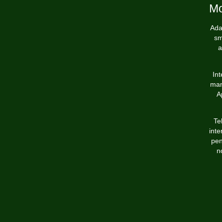
Mo
Ada
sm
a
Int
man
A
Te
inte
pen
n