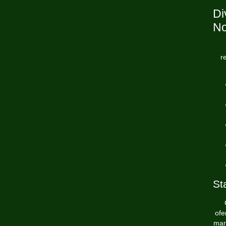
Di
No
r
St
ofe
mar