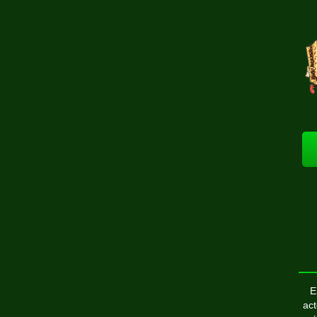
E
act