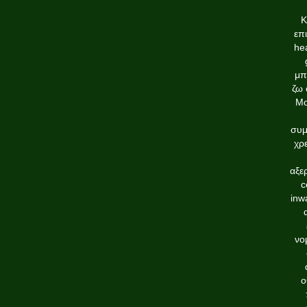
K
επι
he
μπ
ζω 
Mo
συμ
χρ
αξε
c
inw
νο
ο