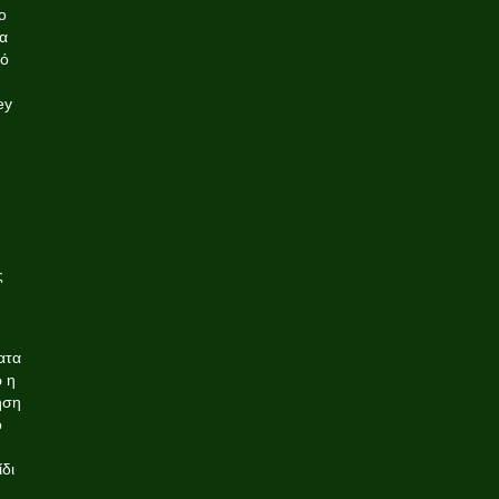
ο
α
κό
ey
ς
ατα
 η
ηση
ο
δι