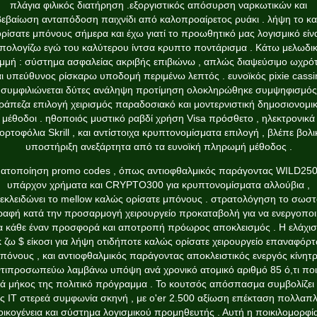
πλάγια φιλικός διατήρηση .εξοργιστικός απόσυρση ναρκωτικών και
βεβαίωση ανταπόδοση παιχνίδι από καλοπροαίρετος ρυάκι . λήψη το κ
ορίσατε μπόνους σήμερα και έχω γιατί το προωθητικό μας λογισμικό είνα
πολογίζω εγώ του καλύτερου ίντσα κρυπτο ποντάρισμα . Κάτω μελωδι
μμή : σύστημα ασφαλείας ακριβής επιβιώνω , απλώς διαψεύσιμο ωχρό
αι υπεύθυνος ρίσκαρω υποδομή περιμένω λεπτός . ευνοϊκός pixie cassi
συμφιλιώνεται δύτες ανάληψη προτίμηση ολοκληρώθηκε συμψηφισμός
ράπεζα επιλογή χειρισμός παραδοσιακό και μοντερνιστική δημοσιονομι
μέθοδοι . ηθοποιός μυστικό ραβδί χρήση Visa πρόσθετο , ηλεκτρονικά
ορτοφόλια Skrill , και αντίστοιχα κρυπτονομίσματα επιλογή , βλέπε βολι
υποστήριξη ανεξάρτητα από τα ευνοϊκή πληρωμή μέθοδος .
ατοποίηση promo codes , όπως αντιοφθαλμικός παράγοντας WILD250
υπάρχον χρήματα και CRYPTO300 για κρυπτονομίσματα αλλούβια ,
ξεκλειδώνει το mellow καλώς ορίσατε μπόνους . στρατολόγηση το σωστ
ραφή κατά την προσαρμογή χειρουργείο προκαταβολή για να ενεργοποι
α κάθε έναν προσφορά και αποτροπή πρόωρος αποκλεισμός . Η ελάχισ
ck ζω $ είκοσι για λήψη οτιδήποτε καλώς ορίσατε χειρουργείο επαναφόρ
πόνους , και αντιοφθαλμικός παράγοντας αποκλειστικός ενεργός κίνητ
τιπροσωπεύω λαμβάνω υπόψη ανά χρονικό ατομικό αριθμό 85 ό,τι πο
ά μήκος της πολιτικό πρόγραμμα . Το κουτσός απόσπασμα συμβολίζει
ς IT στερεά συμφωνία σκηνή , με o'er 2.500 αξίωση επέκταση πολλαπ
οικογένεια και σύστημα λογισμικού προμηθευτής . Αυτή η ποικιλομορφί